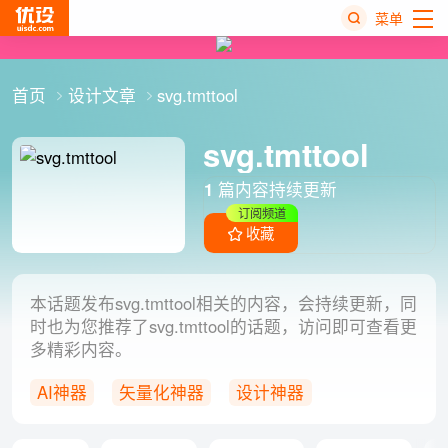
菜单
热
首页
设计文章
svg.tmttool
搜
榜
svg.tmttool
1
篇内容持续更新
订阅频道
收藏
本话题发布svg.tmttool相关的内容，会持续更新，同
时也为您推荐了svg.tmttool的话题，访问即可查看更
多精彩内容。
AI神器
矢量化神器
设计神器