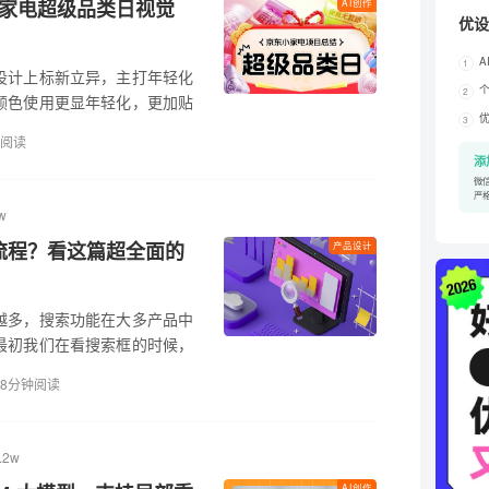
小家电超级品类日视觉
AI创作
优设
A
1
设计上标新立异，主打年轻化
个
2
颜色使用更显年轻化，更加贴
3
GC 辅助设计，大大提高了工
钟阅读
添
微信
严
w
流程？看这篇超全面的
产品设计
越多，搜索功能在大多产品中
最初我们在看搜索框的时候，
控件来对待，但随着我们对产
8分钟阅读
.2w
AI创作