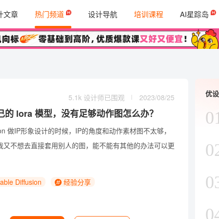
计文章
热门频道
设计导航
培训课程
AI星踪岛
优设
5.1k 设计师已围观
2023/08/25
 训练自己的 lora 模型，没有足够动作图怎么办？
0
on
做IP形象设计的时候，IP的角度和动作素材图不太够，
0
但是我又不想去直接套用别人的图，能不能有其他的办法可以更
0
able Diffusion
经验分享
0