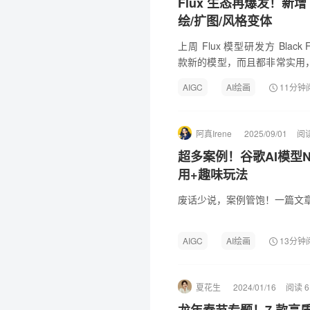
Flux 生态再爆发！新
绘/扩图/风格变体
上周 Flux 模型研发方 Black 
款新的模型，而且都非常实用
的特点和用法。
AIGC
AI绘画
11分钟
阿真Irene
2025/09/01
阅读
超多案例！谷歌AI模型Na
用+趣味玩法
废话少说，案例管饱！一篇文章带你
AIGC
AI绘画
13分钟
夏花生
2024/01/16
阅读 6