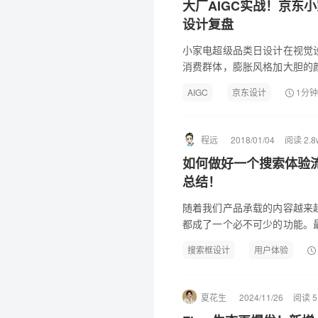
大厂AIGC实战！京东
设计复盘
小家电超级品类日设计在视觉
消费群体，膨胀风格加大胆的
合年轻用户审美，视觉应用 AI
AIGC
京东设计
1分
作效率。
程远
2018/01/04
阅读 2.8
如何做好一个搜索体验
总结！
随着我们产品承载的内容越来
都成了一个必不可少的功能。
都会把它当作是一个常规的UI
搜索框设计
用户体验
品的用户体验越来...
夏花生
2024/11/26
阅读 5