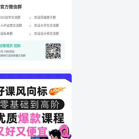
官方微信群
IGC自学交流群
优设同城搭子群
4
人IP运营交流群
优设大学生交流群
5
优设私单群
优设设计师交流群
6
加管理员 招财
号: 扫码添加
格审核打造高质量交流群