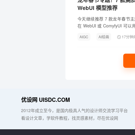
龙年春节专题！7 款高质量 St
WebUI 模型推荐
今天继续推荐 7 款龙年春节主题的 S
在 WebUI 或 ComyfyU
控制插件 ControlNet...
AIGC
AI绘画
17分钟
优设网 UISDC.COM
2012年成立至今，是国内极具人气的设计师交流学习平台
看设计文章，学软件教程，找灵感素材，尽在优设网