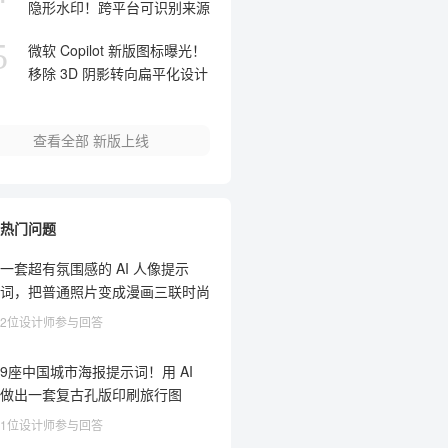
隐形水印！跨平台可识别来源
5
微软 Copilot 新版图标曝光！
移除 3D 阴影转向扁平化设计
查看全部
新版上线
热门问题
一套超有氛围感的 AI 人像提示
词，把普通照片变成漫画三联时尚
大片
2位设计师参与回答
9座中国城市海报提示词！用 AI
做出一套复古孔版印刷旅行图
1位设计师参与回答