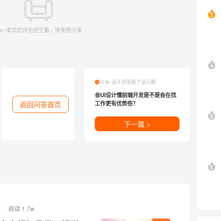
o~本文的评论还空着，快来抢沙发
3.8k 设计师围观了该问题
会UI设计懂前端开发是不是会在找
返回问答首页
工作更有优势些？
下一篇 >
1
阅读 1.7w