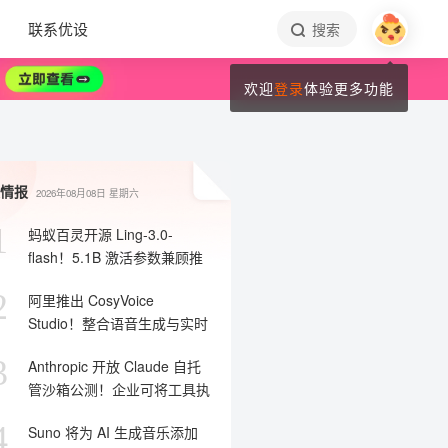
联系优设
搜索
欢迎
登录
体验更多功能
情报
2026年08月08日
星期六
1
蚂蚁百灵开源 Ling-3.0-
flash！5.1B 激活参数兼顾推
理与部署效率
2
阿里推出 CosyVoice
Studio！整合语音生成与实时
智能体搭建能力
3
Anthropic 开放 Claude 自托
管沙箱公测！企业可将工具执
行留在内网
4
Suno 将为 AI 生成音乐添加