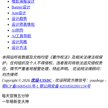
电影海报设计
Banner设计
App设计
设计趋势
设计师表情包
AI创作
AI工具导航
设计风格
设计方法
本网站所有数据及文档均受《著作权法》及相关法律法规保
护，任何组织及个人不得侵权，违者我司将依法追究侵权责
任，情节严重者将报警处理，特此声明。 优设网法律顾问：
刘杰律师
Copyright © 2026
优设-UISDC
- 优设网官方微信号：youshege
-
鄂ICP备16005435号-1
鄂公网安备 42018502001134号
每天官微五分钟
一年萌新变大神