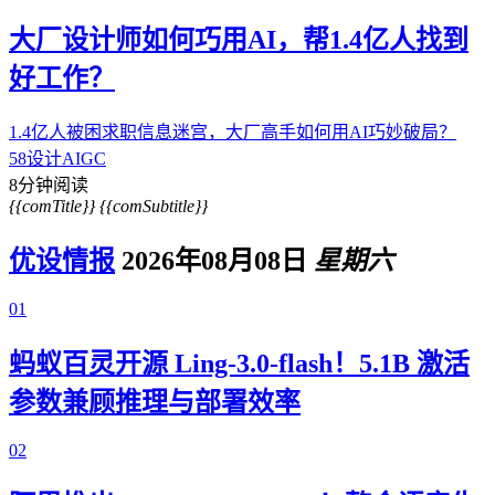
大厂设计师如何巧用AI，帮1.4亿人找到
好工作？
1.4亿人被困求职信息迷宫，大厂高手如何用AI巧妙破局？
58设计
AIGC
8分钟阅读
{{comTitle}}
{{comSubtitle}}
优设情报
2026年08月08日
星期六
01
蚂蚁百灵开源 Ling-3.0-flash！5.1B 激活
参数兼顾推理与部署效率
02