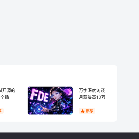
AI开源的
万字深度访谈
安全插
月薪最高10万
是每个
的FDE：企业
Coding的
AI化卡在哪
荐
推荐
必装的神
了？