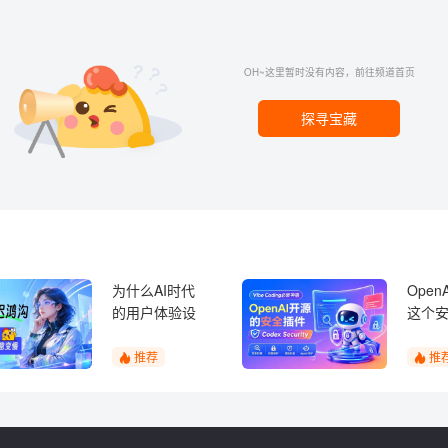
OH~这里暂时没有内容，前往频道首页
探寻宝藏
为什么AI时代
Open
的用户体验设
这个
计，反而需要
件，
让用户慢下
Vibe 
推荐
推
来？
人都
器