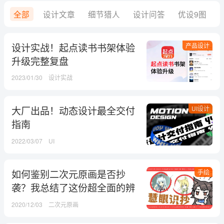
全部
设计文章
细节猎人
设计问答
优设9图
设计实战！起点读书书架体验
产品设计
升级完整复盘
2023/01/30
设计实战
大厂出品！动态设计最全交付
UI设计
指南
2022/03/07
UI
如何鉴别二次元原画是否抄
手绘
袭？我总结了这份超全面的辨
识技巧
2020/12/03
二次元原画