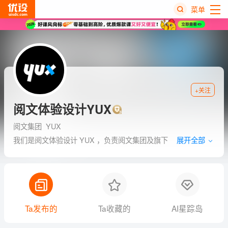
菜单
热
搜
榜
+关注
阅文体验设计YUX
阅文集团
YUX
我们是阅文体验设计 YUX ，负责阅文集团及旗下
展开全部
QQ 阅读、起点读书、WEBNOVEL 等产品的体
验、营销、品牌创意设计与开发，团队分布于上
海、北京、深圳三地。
Ta发布的
Ta收藏的
AI星踪岛