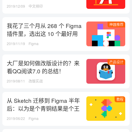
2019/12/09
中文排印
我花了三个月从 268 个 Figma
神器推荐
插件里，选出这 10 个最好用
的！
2019/11/19
Figma
大厂是如何做改版设计的？来
产品设计
看QQ阅读7.0 的总结！
2019/08/11
改版实战
从 Sketch 迁移到 Figma 半年
教程
后：以为是个青铜结果是个王
者？！
2019/06/22
Figma