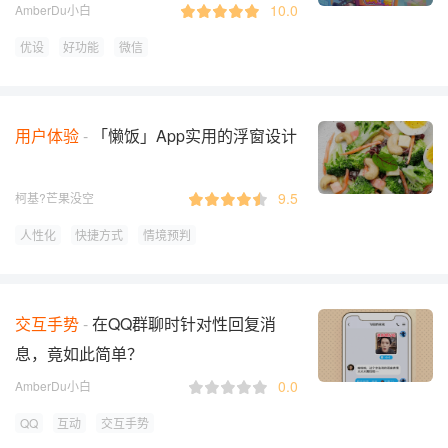
10.0
AmberDu小白
优设
好功能
微信
用户体验
「懒饭」App实用的浮窗设计
9.5
柯基?芒果没空
人性化
快捷方式
情境预判
交互手势
在QQ群聊时针对性回复消
息，竟如此简单？
0.0
AmberDu小白
QQ
互动
交互手势