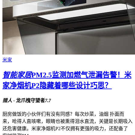
米家
智能家居
PM2.5监测加燃气泄漏告警！米
家净烟机P2隐藏着哪些设计巧思？
猎人 -
龙爪槐守望者
7.7
厨房做饭的小伙伴们有没有同感？每次炒菜，油烟 扑面而
来，呛得人直咳嗽，眼睛也被熏得泪水直流，关键是长期吸入
还危害健康。米家净烟机P2不仅拥有更强的吸力，还配备了