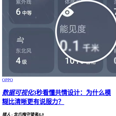
OPPO
数据可视化
3秒看懂共情设计：为什么模
糊比清晰更有说服力？
猎人 -
龙爪槐守望者
8.9