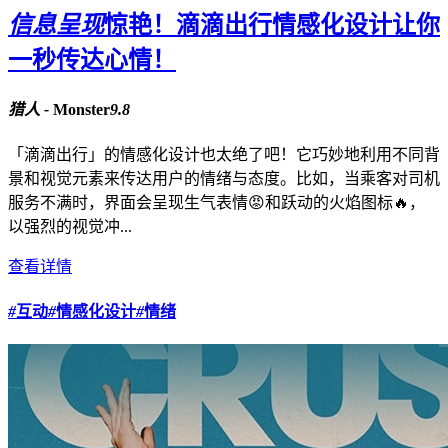
信息呈现
惊艳！滴滴出行情感化设计让你
一秒传达心情！
猎人 -
Monster
9.8
「滴滴出行」的情感化设计也太绝了吧！它巧妙地利用不同背
景和视觉元素来传达用户的情绪与态度。比如，当乘客对司机
服务不满时，界面会呈现生气表情😡和跃动的火焰图标🔥，
以强烈的视觉冲...
查看详情
#
互动
#
情感化设计
#
情绪