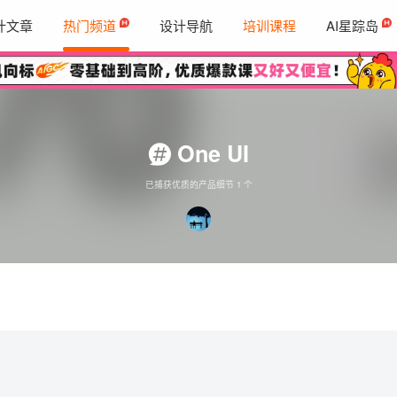
计文章
热门频道
设计导航
培训课程
AI星踪岛
One UI
已捕获优质的产品细节 1 个