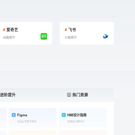
#
爱奇艺
#
飞书
39篇细节
31篇细节
进阶提升
热门资源
Figma
HMI设计指南
令设计师爱不释手
车载设计教科书