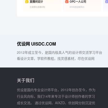
直播间设计
OPC一人公司
生意都在直播间啦
2026创业新风口
优设网 UISDC.COM
2012年成立至今，是国内极具人气的设计师交流学习平台
看设计文章，学软件教程，找灵感素材，尽在优设网
关于我们
优设是国内专业设计师平台，2012年创办至今，作为
行业风向标，我们14年来专注于设计师创作者的学习
成长交流。 通过优设网、AIXZD、优创网分别沉淀优