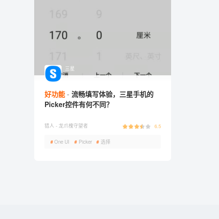
三星
好功能
流畅填写体验，三星手机的
Picker控件有何不同？
猎人 -
龙爪槐守望者
6.5
#
One UI
#
Picker
#
选择