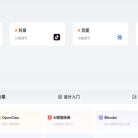
#
抖音
#
百度
67篇细节
33篇细节
必看
设计入门
OpenClaw
AI智能绘画
Blender
快来一起养龙虾
让AI助你一臂之力
称心如意的3D设计法宝