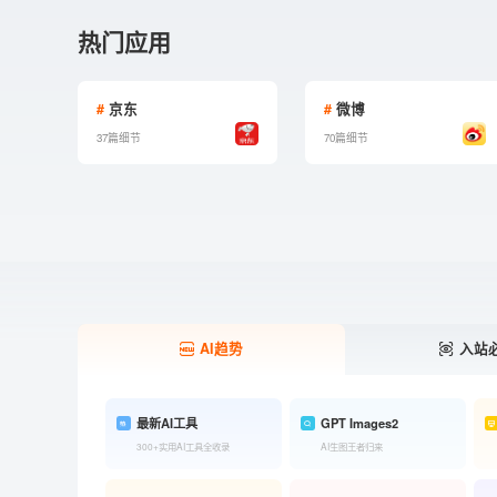
热门应用
#
京东
#
微博
37篇细节
70篇细节
AI趋势
入站
最新AI工具
GPT Images2
300+实用AI工具全收录
AI生图王者归来