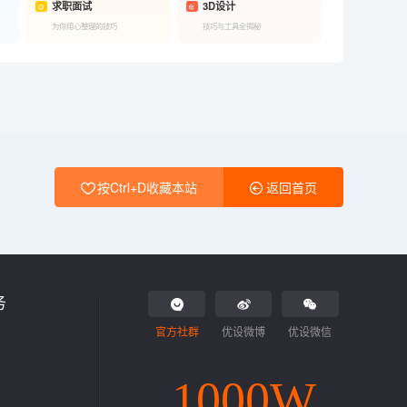
求职面试
3D设计
为你用心整理的技巧
技巧与工具全揭秘
按Ctrl+D收藏本站
返回首页
务
官方社群
优设微博
优设微信
1000W