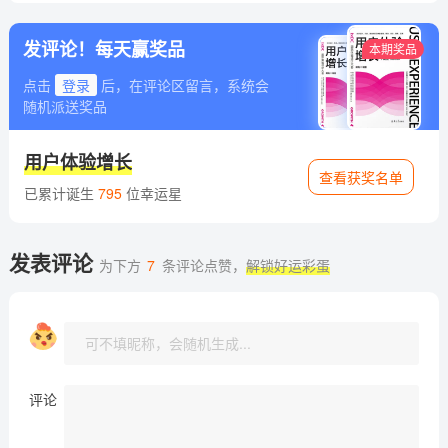
彭彭
文章 18
人气 82.8w
干货满满
收藏
25
点赞
68