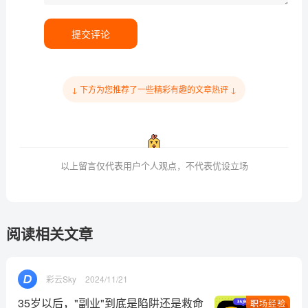
复制本文链接
文章为作者独立观点不代表优设网立场，
未经
允许不得转载。
继续阅读本文相关话题
优设AIGC
写作方法
爆文
设计写作
你即将学会
AIGC
的知识
你即将学会
体验设计
的知识
写给迷茫的设计师：这可能
2024年度回顾！10个最具
是转型的好时代
代表性和影响力的细节猎人
1.8w 人阅读
3.7w 人阅读
上一篇
下一篇