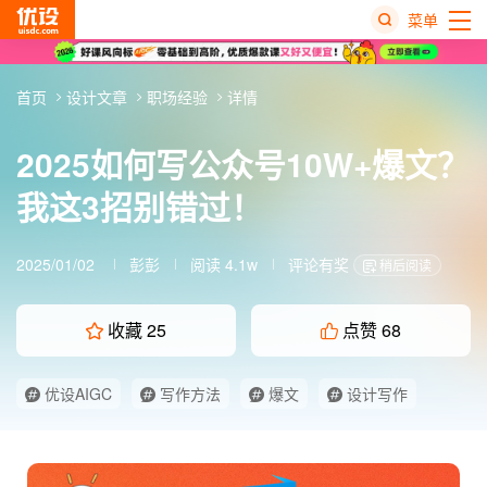
菜单
热
首页
设计文章
职场经验
详情
搜
榜
2025如何写公众号10W+爆文？
我这3招别错过！
2025/01/02
彭彭
阅读 4.1w
评论有奖
稍后阅读
收藏
25
点赞
68
优设AIGC
写作方法
爆文
设计写作