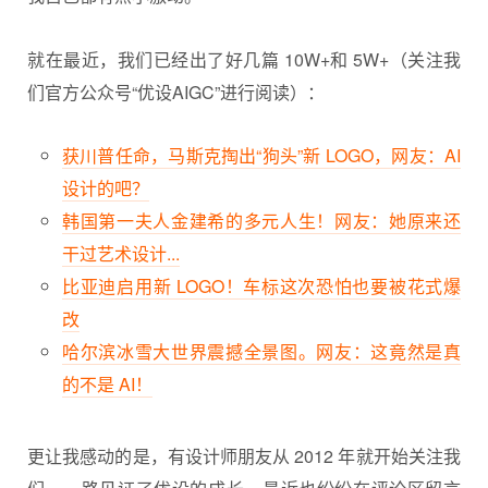
就在最近，我们已经出了好几篇 10W+和 5W+（关注我
们官方公众号“
优设
AIGC”进行阅读）：
获川普任命，马斯克掏出“狗头”新 LOGO，网友：AI
设计的吧？
韩国第一夫人金建希的多元人生！网友：她原来还
干过艺术设计...
比亚迪启用新 LOGO！车标这次恐怕也要被花式爆
改
哈尔滨冰雪大世界震撼全景图。网友：这竟然是真
的不是 AI！
更让我感动的是，有
设计师
朋友从 2012 年就开始关注我