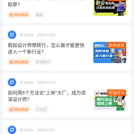
发评论！每天赢奖品
本期奖品
点击
登录
后，在评论区留言，系统会
随机派送奖品
用户体验增长
查看获奖名单
已累计诞生
795
位幸运星
发表评论
为下方
7
条评论点赞，
解锁好运彩蛋
评论