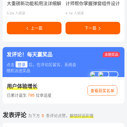
大重磅新功能和用法详细解
计师帮你掌握弹窗组件设计
析
5.2w 人阅读
4.1w 人阅读
上一篇
下一篇
发评论！每天赢奖品
本期奖品
点击
登录
后，在评论区留言，系统会
随机派送奖品
用户体验增长
查看获奖名单
已累计诞生
795
位幸运星
发表评论
为下方
5
条评论点赞，
解锁好运彩蛋