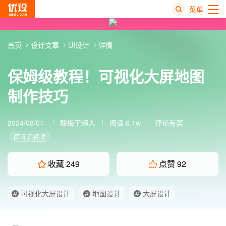
菜单
热
首页
设计文章
UI设计
详情
搜
榜
保姆级教程！可视化大屏地图
制作技巧
2024/08/01
酸梅干超人
阅读 6.1w
评论有奖
稍后阅读
收藏
249
点赞
92
可视化大屏设计
地图设计
大屏设计
数据可视化