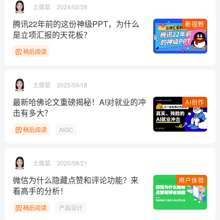
土拨鼠
2024/02/28
腾讯22年前的这份神级PPT，为什么
新视野
是立项汇报的天花板？
稍后阅读
土拨鼠
2025/09/18
最新哈佛论文重磅揭秘！AI对就业的冲
AI创作
击有多大？
稍后阅读
AIGC
土拨鼠
2020/08/21
微信为什么隐藏点赞和评论功能？来
用户体验
看高手的分析！
稍后阅读
产品设计