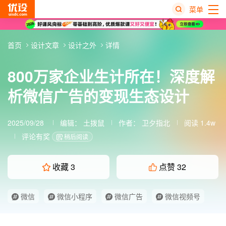
菜单
热
首页
设计文章
设计之外
详情
搜
榜
800万家企业生计所在！深度解
析微信广告的变现生态设计
2025/09/28
编辑：
土拨鼠
作者： 卫夕指北
阅读 1.4w
评论有奖
稍后阅读
收藏
3
点赞
32
微信
微信小程序
微信广告
微信视频号