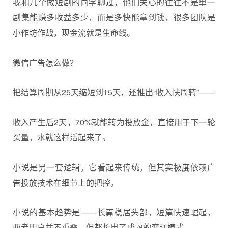
我和几个做短剧的同学聊过，他们关心的往往不是单一
剧集能赚多收益多少，而是多快能拿到钱，很多团队是
小作坊作战，现金流就是生命线。
微信广告怎么做？
把结算周期从25天缩短到15天，还推出“收入快周转”——
收入产生后2天，70%就能转为投放金，直接用于下一轮
买量，水就这样活起来了。
小说是另一套逻辑，它看起来传统，但其实极度依赖广
告投放技术在细节上的把控。
小说的基本趋势是——长篇稳居头部，短篇快速崛起，
两者用户并不重叠，但都长出了成熟的变现模式。