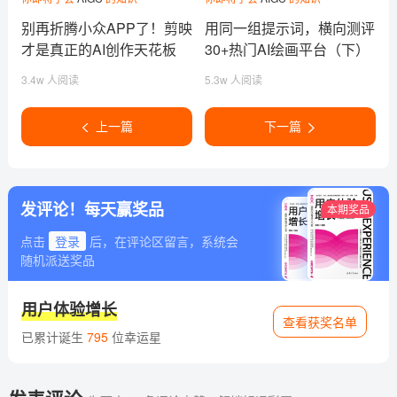
别再折腾小众APP了！剪映
用同一组提示词，横向测评
才是真正的AI创作天花板
30+热门AI绘画平台（下）
3.4w 人阅读
5.3w 人阅读
上一篇
下一篇
发评论！每天赢奖品
本期奖品
点击
登录
后，在评论区留言，系统会
随机派送奖品
用户体验增长
查看获奖名单
已累计诞生
795
位幸运星