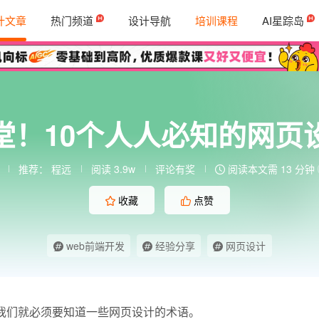
计文章
热门频道
设计导航
培训课程
AI星踪岛
堂！10个人人必知的网页
推荐：
程远
阅读 3.9w
评论有奖
阅读本文需 13 分钟
收藏
点赞
web前端开发
经验分享
网页设计
我们就必须要知道一些网页设计的术语。