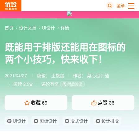
菜单
热
首页
设计文章
UI设计
详情
搜
榜
既能用于排版还能用在图标的
两个小技巧，快来收下！
2021/04/27
编辑：
土拨鼠
作者：
菜心设计铺
阅读 2.9w
评论有奖
稍后阅读
收藏
69
点赞
36
UI设计
图标设计
版式设计
设计排版