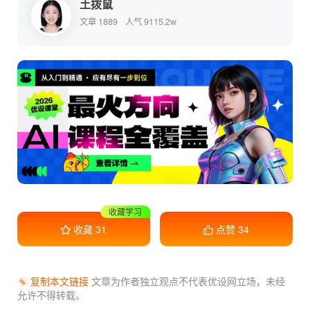
土拨鼠
文章 1889
人气 9115.2w
干货满满
收藏
31
点赞
34
复制本文链接
文章为作者独立观点不代表优设网立场，
未经
允许不得转载。