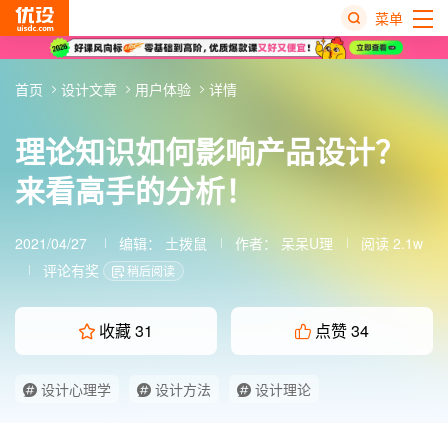
菜单
热
首页
设计文章
用户体验
详情
搜
榜
理论知识如何影响产品设计？
来看高手的分析！
2021/04/27
编辑：
土拨鼠
作者：
呆呆U理
阅读 2.1w
评论有奖
稍后阅读
收藏
31
点赞
34
设计心理学
设计方法
设计理论