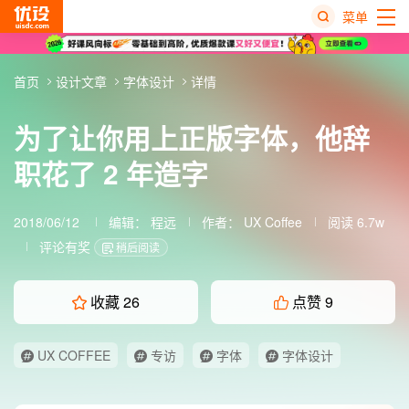
菜单
热
首页
设计文章
字体设计
详情
搜
榜
为了让你用上正版字体，他辞
职花了 2 年造字
2018/06/12
编辑：
程远
作者：
UX Coffee
阅读 6.7w
评论有奖
稍后阅读
收藏
26
点赞
9
UX COFFEE
专访
字体
字体设计
设计师专访