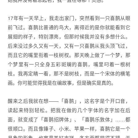
17年有一天早上，我走出家门，突然看到一只喜鹊从眼
前飞过。喜鹊比普通的鸟大，离得近的是你就能看到它
展翅的样子，特别漂亮，但那时候我并没有多想什么。
后来没过多久又有一天，又有一只喜鹊从我头顶飞过，
而且它的嘴里衔着一枝树杈。那天晚上做了一个梦，那
个梦里有一只全身五彩斑斓的喜鹊，嘴里叼着一根树
枝。我再定睛一看，那不是树枝，而是一个宋体的横笔
画。你可能觉得我是在编故事，但是确实是真的。
醒来之后我就在想——「喜鹊」，这名字是个开口音，
读起来特别轻松。把我在做的几个字体的名字加在后
面，就变成了「喜鹊招牌体」、「喜鹊乐敦体」……都
很顺口。而且像锤子、小米、苹果一样，喜鹊它是一个
具象的形象，也寓意美好吉祥，各方面都觉得不错，于