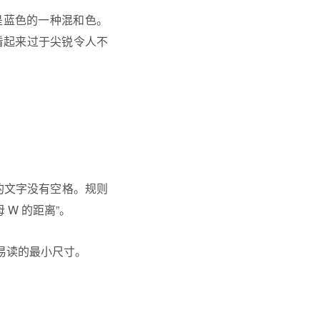
是蓝色的一种混和色。
看起来过于尖锐令人不
的文字没有空格。规则
 W 的距离”。
易读的最小尺寸。