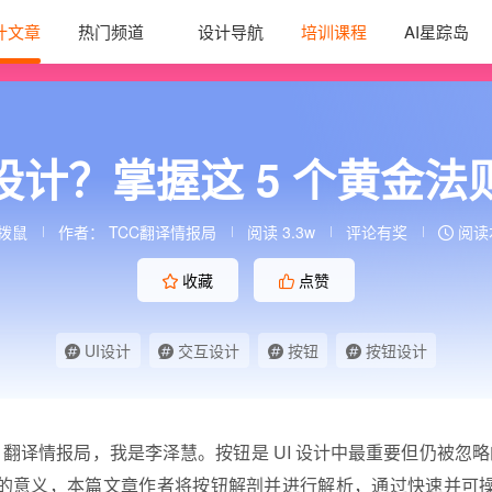
计文章
热门频道
设计导航
培训课程
AI星踪岛
设计？掌握这 5 个黄金法
拨鼠
作者：
TCC翻译情报局
阅读 3.3w
评论有奖
阅读本
收藏
点赞
UI设计
交互设计
按钮
按钮设计
C 翻译情报局，我是李泽慧。按钮是 UI 设计中最重要但仍被忽略的
的意义，本篇文章作者将按钮解剖并进行解析，通过快速并可