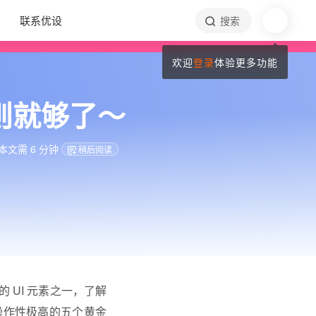
联系优设
搜索
欢迎
登录
体验更多功能
则就够了～
文需 6 分钟
稍后阅读
 UI 元素之一，了解
操作性极高的五个黄金