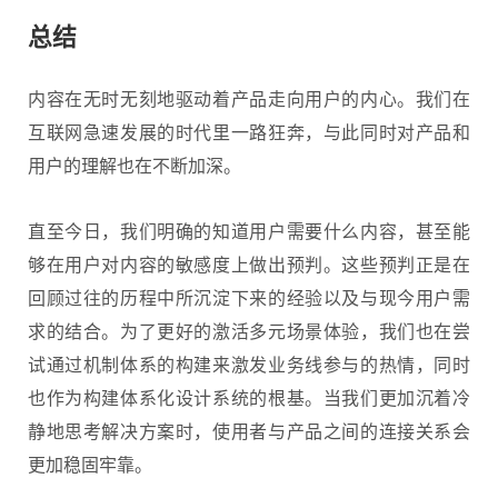
总结
内容在无时无刻地驱动着产品走向用户的内心。我们在
互联网急速发展的时代里一路狂奔，与此同时对产品和
用户的理解也在不断加深。
直至今日，我们明确的知道用户需要什么内容，甚至能
够在用户对内容的敏感度上做出预判。这些预判正是在
回顾过往的历程中所沉淀下来的经验以及与现今用户需
求的结合。为了更好的激活多元场景体验，我们也在尝
试通过机制体系的构建来激发业务线参与的热情，同时
也作为构建体系化设计系统的根基。当我们更加沉着冷
静地思考解决方案时，使用者与产品之间的连接关系会
更加稳固牢靠。