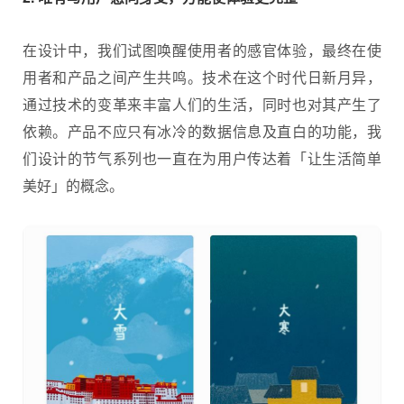
在设计中，我们试图唤醒使用者的感官体验，最终在使
用者和产品之间产生共鸣。技术在这个时代日新月异，
通过技术的变革来丰富人们的生活，同时也对其产生了
依赖。产品不应只有冰冷的数据信息及直白的功能，我
们设计的节气系列也一直在为用户传达着「让生活简单
美好」的概念。