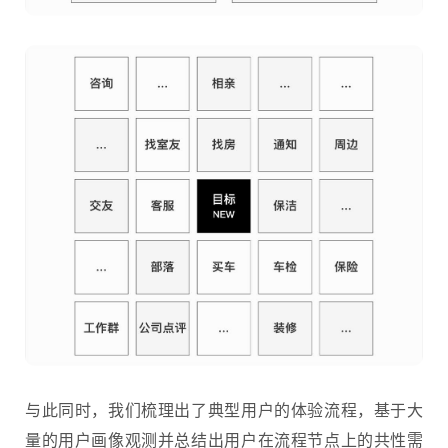
与此同时，我们梳理出了典型用户的体验流程，基于大
量的用户画像观测并总结出用户在流程节点上的共性需