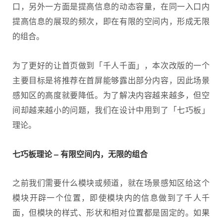
口，另外一方面是提高信息的动态容量，在同一入口内
提高信息的展现的频次，即在有限的空间内，形成无限
的组合。
为了更好的让首页做到「千人千面」，本次改版的一个
主要目标是将推荐在首屏能够露出部分内容，因此场景
感知区的高度就要降低。为了解决内容越来越多，但空
间却越来越小的问题，我们在设计中用到了「七巧板」
理论。
七巧板理论 – 有限空间内，无限的组合
之前我们需要什么模块或频道，就在场景感知区给这个
模块开辟一个位置，即使模块内的信息做到了千人千
面，但模块的样式、形状和相对位置都是固定的。如果