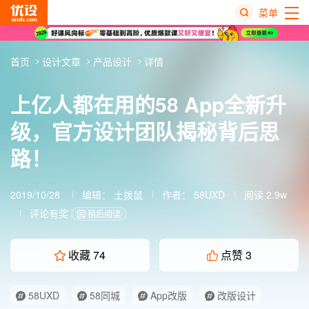
菜单
热
首页
设计文章
产品设计
详情
搜
榜
上亿人都在用的58 App全新升
级，官方设计团队揭秘背后思
路！
2019/10/28
编辑：
土拨鼠
作者：
58UXD
阅读 2.9w
评论有奖
稍后阅读
收藏
74
点赞
3
58UXD
58同城
App改版
改版设计