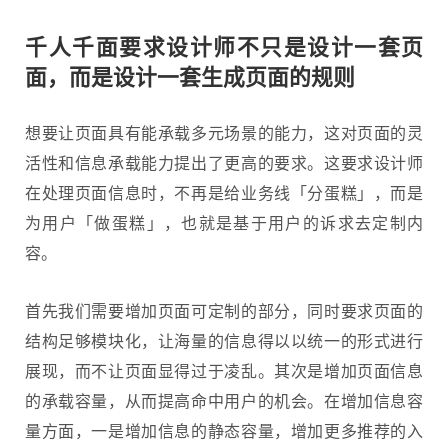
千人千面要求设计师不只是设计一套页
面，而是设计一套生成页面的规则
想要让页面具有能承载多元场景的能力，这对页面的灵
活性和信息承载能力提出了更高的要求。这要求设计师
在处理页面信息时，不再是给业务线「分蛋糕」，而是
为用户「做蛋糕」，也就是基于用户的诉求去定制内
容。
首先我们需要增加页面可定制的部分，同时要求页面的
结构足够模块化，让海量的信息得以以统一的形式进行
展现，而不让页面显得过于凌乱。其次是增加页面信息
的承载容量，从而提高命中用户的机会。在增加信息容
量方面，一是增加信息的静态容量，增加更多推荐的入