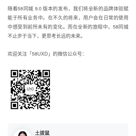
随着58同城 9.0 版本的发布，我们将全新的品牌体验赋
能于所有业务中。在不久的将来，用户会在日常的使用
中感受到前所未有的变化。而在全新的旅程中，58同城
不止步于当下，更思考长远的未来。
欢迎关注「58UXD」的微信公众号：
土拨鼠