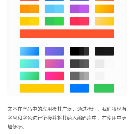
文本在产品中的应用极其广泛，通过梳理，我们将现有
字号和字色进行衔接并将其纳入编码库中，在使用中更
加便捷。