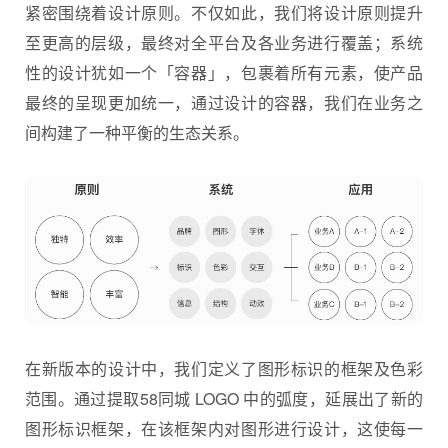
紧密围绕着设计原则。不仅如此，我们将设计原则提升
至更高的层级，最终对全平台及各业务进行覆盖；系统
性的设计犹如一个「容器」，包裹着所有元素，使产品
最终的呈现更加统一，通过设计的容器，我们在业务之
间构建了一种平衡的生态关系。
在新版本的设计中，我们定义了图形标识的框架及色彩
范围。通过提取58同城 LOGO 中的弧度，延展出了新的
图形标识框架，在该框架内对图形进行设计，这使每一