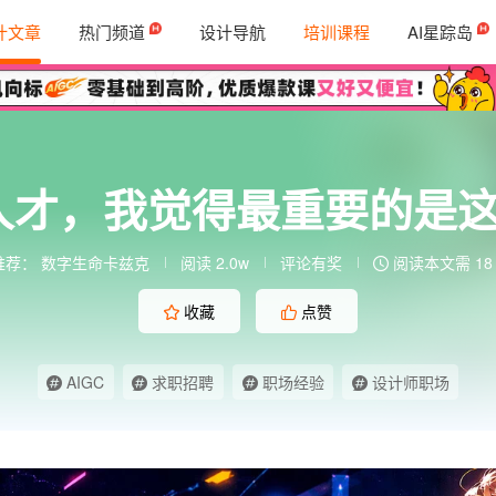
计文章
热门频道
设计导航
培训课程
AI星踪岛
人才，我觉得最重要的是
推荐：
数字生命卡兹克
阅读 2.0w
评论有奖
阅读本文需 18
收藏
点赞
AIGC
求职招聘
职场经验
设计师职场