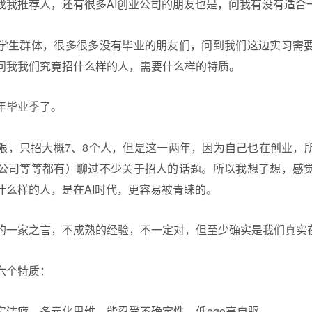
找我推荐人，还有很多AI创业公司的朋友也是，问我有没有适合
学生群体，很多很多没有毕业的朋友们，问到我们这边实习需
问我我们究竟招什么样的人，需要什么样的特质。
年毕业季了。
限，只招大概7、8个人，但是这一两年，因为自己也在创业，
公司等等都有）聊过不少关于招人的话题。所以我想了想，感
什么样的人，是在AI时代，更容易被青睐的。
的一家之言，不成熟的经验，不一定对，但至少确实是我们真实
六个特质：
实洁癖、多元化思维、能忍受不确定性、低ego高自驱。