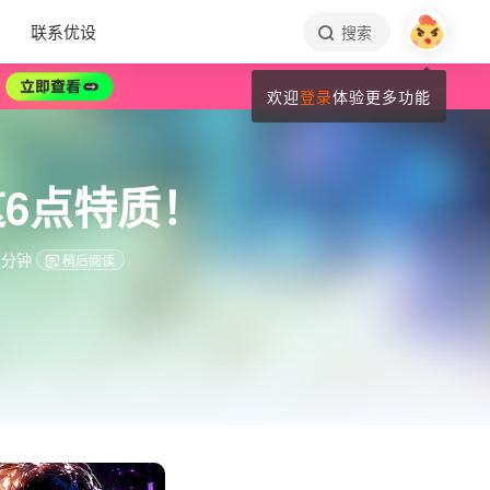
联系优设
搜索
欢迎
登录
体验更多功能
这6点特质！
 分钟
稍后阅读