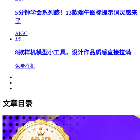
5分钟学会系列感！13款端午图标提示词灵感来
了
AIGC
1/9
8款样机模型小工具，设计作品质感直接拉满
免费样机
文章目录