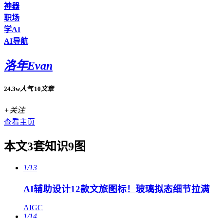
神器
职场
学AI
AI导航
洛年Evan
24.3w
人气
10
文章
+关注
查看主页
本文3套知识9图
1/13
AI辅助设计12款文旅图标！玻璃拟态细节拉满
AIGC
1/14