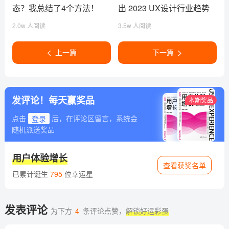
态？我总结了4个方法！
出 2023 UX设计行业趋势
报告
2.0w 人阅读
3.5w 人阅读
上一篇
下一篇
发评论！每天赢奖品
本期奖品
点击
登录
后，在评论区留言，系统会
随机派送奖品
用户体验增长
查看获奖名单
已累计诞生
795
位幸运星
发表评论
为下方
4
条评论点赞，
解锁好运彩蛋