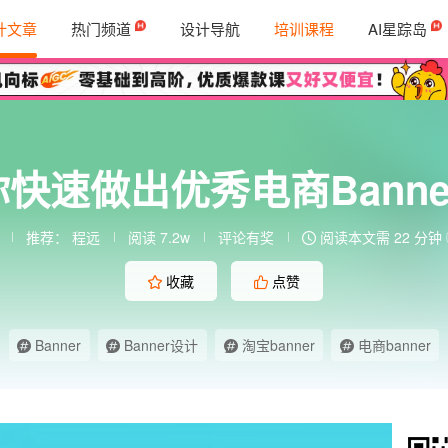
计文章
热门频道
设计导航
培训课程
AI星踪岛
快速做出优秀电商Banne
推荐：
程远
阅读 7.2w
评论有奖
阅读本文需 22 分钟
收藏
点赞
Banner
Banner设计
淘宝banner
电商banner