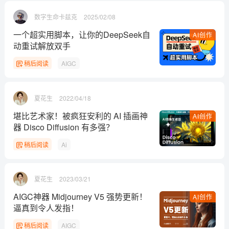
数字生命卡兹克
2025/02/08
一个超实用脚本，让你的DeepSeek自
AI创作
动重试解放双手
稍后阅读
AIGC
夏花生
2022/04/18
堪比艺术家！被疯狂安利的 AI 插画神
AI创作
器 Disco Diffusion 有多强？
稍后阅读
Ai
夏花生
2023/03/21
AIGC神器 Midjourney V5 强势更新！
AI创作
逼真到令人发指！
稍后阅读
AIGC