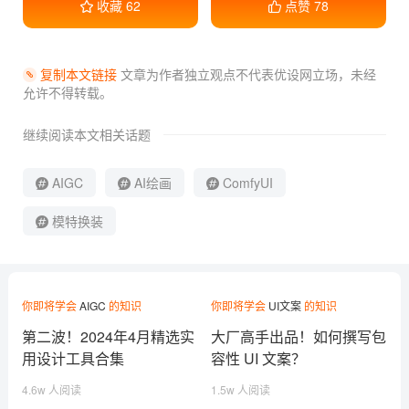
收藏
62
点赞
78
复制本文链接
文章为作者独立观点不代表优设网立场，
未经
允许不得转载。
继续阅读本文相关话题
AIGC
AI绘画
ComfyUI
模特换装
你即将学会
AIGC
的知识
你即将学会
UI文案
的知识
第二波！2024年4月精选实
大厂高手出品！如何撰写包
用设计工具合集
容性 UI 文案？
4.6w 人阅读
1.5w 人阅读