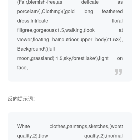
(Fair,blemish-free,as delicate as
porcelain\),Clothing\((gold long feathered
dress,intricate floral
filigree,gorgeous):1.5,walking,(look at
viewer,floating hair,outdoor,upper body):1.53\),
Background\((full
moon,grassland):1.5,sky,forest,lake\),light on
face,
反向提示词：
White clothes,paintings,sketches,(worst
quality:2),(low quality:2),(normal