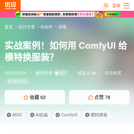
菜单
热
首页
设计文章
AI创作
详情
搜
榜
实战案例！如何用 ComfyUI 给
模特换服装？
2024/04/09
破壳丹塔
阅读 6.3w
评论有奖
团队
稍后阅读
收藏
62
点赞
78
AIGC
AI绘画
ComfyUI
模特换装