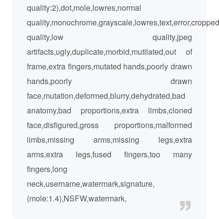
quality:2),dot,mole,lowres,normal
quality,monochrome,grayscale,lowres,text,error,cropped
quality,low quality,jpeg
artifacts,ugly,duplicate,morbid,mutilated,out of
frame,extra fingers,mutated hands,poorly drawn
hands,poorly drawn
face,mutation,deformed,blurry,dehydrated,bad
anatomy,bad proportions,extra limbs,cloned
face,disfigured,gross proportions,malformed
limbs,missing arms,missing legs,extra
arms,extra legs,fused fingers,too many
fingers,long
neck,username,watermark,signature,
(mole:1.4),NSFW,watermark,