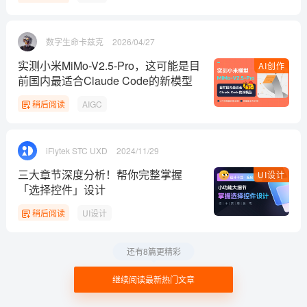
数字生命卡兹克
2026/04/27
实测小米MiMo-V2.5-Pro，这可能是目
AI创作
前国内最适合Claude Code的新模型
稍后阅读
AIGC
iFlytek STC UXD
2024/11/29
三大章节深度分析！帮你完整掌握
UI设计
「选择控件」设计
稍后阅读
UI设计
还有8篇更精彩
继续阅读最新热门文章