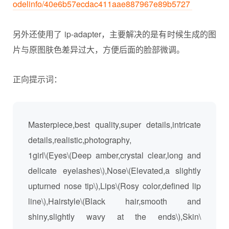
odelinfo/40e6b57ecdac411aae887967e89b5727
另外还使用了 ip-adapter，主要解决的是有时候生成的图
片与原图肤色差异过大，方便后面的脸部微调。
正向提示词：
Masterpiece,best quality,super details,intricate
details,realistic,photography,
1girl\(Eyes\(Deep amber,crystal clear,long and
delicate eyelashes\),Nose\(Elevated,a slightly
upturned nose tip\),Lips\(Rosy color,defined lip
line\),Hairstyle\(Black hair,smooth and
shiny,slightly wavy at the ends\),Skin\