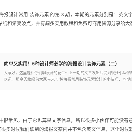
海报设计
常用
装饰元素
的第 3 期，本期的元素分别是：英文
贴纸和渐变波点，并有超多实用教程和免费可商用资源分享给大
简单又实用！5种设计师必学的海报设计装饰元素（二）
大家好，这里是和你们聊设计的花生~ 上一期的文章发出后受到很多小伙伴
欢迎，那今天继续为大家带来 5 种海报常用装饰元素设计的小技巧，本期
元素分别是：环绕文字、黑白方格、条形码、进度条(能量条)和文字警戒带
中很常见，由于它也算是文字信息，所以很多小伙伴可能没有
其实很多时候我们拿到的海报文案内并不包含英文信息，这个时候