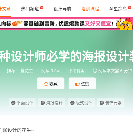
计文章
热门频道
设计导航
培训课程
AI星踪岛
5种设计师必学的海报设计
推荐：
夏花生
阅读 3.5w
评论有奖
阅读本文需 6 分钟
收藏
点赞
平面设计
海报设计
版式设计
装饰元素
们聊设计的花生~