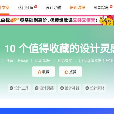
计文章
热门频道
设计导航
培训课程
AI星踪岛
！10 个值得收藏的设计灵
推荐：
Ricoui
阅读 3.2w
评论有奖
阅读本文需 9 分钟
收藏
点赞
设计工具
设计灵感
设计神器
设计素材