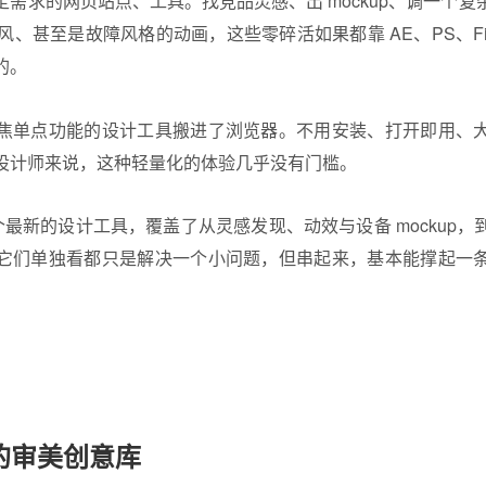
需求的网页站点、工具。找竞品灵感、出 mockup、调一个
 复古风、甚至是故障风格的动画，这些零碎活如果都靠 AE、PS、F
的。
焦单点功能的设计工具搬进了浏览器。不用安装、打开即用、
设计师来说，这种轻量化的体验几乎没有门槛。
个最新的
设计工具
，覆盖了从灵感发现、动效与设备 mockup
它们单独看都只是解决一个小问题，但串起来，基本能撑起一
。
的审美创意库