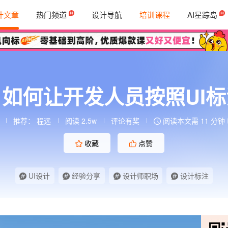
计文章
热门频道
设计导航
培训课程
AI星踪岛
如何让开发人员按照UI
推荐：
程远
阅读 2.5w
评论有奖
阅读本文需 11 分钟
收藏
点赞
UI设计
经验分享
设计师职场
设计标注