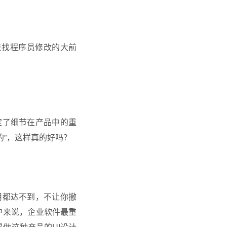
去找程序员修改的大前
定了细节在产品中的重
的”，这样真的好吗？
用都达不到，不让你撤
户来说，企业软件最重
是做这种产品的
UI设计