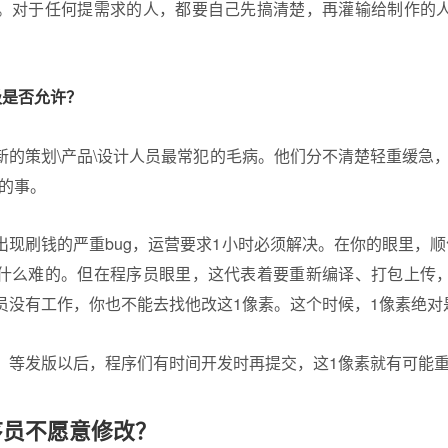
。对于任何提需求的人，都要自己先搞清楚，再灌输给制作的
级是否允许？
新的策划\产品\设计人员最常犯的毛病。他们分不清楚轻重缓急，
适的事。
出现刷钱的严重bug，运营要求1小时必须解决。在你的眼里，顺
什么难的。但在程序员眼里，这代表着要重新编译、打包上传
员没有工作，你也不能去找他改这1像素。这个时候，1像素绝对
，等发版以后，程序们有时间开发时再提交，这1像素就有可能
序员不愿意修改？