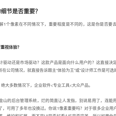
的细节是否重要？
解1个像素在不同情况下，重要程度是不同的，这是你是否要
否重视体验？
计驱动还是市场驱动？这款产品是面向什么用户的？这直接决
所在公司情况，就直接告诉题主“体验为王”或“设计师工作是可选
度，绝大多数情况下，企业软件<专业工具<大众产品。
金山的后台管理系统，烂的简直让人发指，别说易用了，连能
了，可用了多年也没换过。你说1像素重要吗？对于很多企业用
署、维护和扩展，而不是UI是否好看/UE是否完美。所以如果你