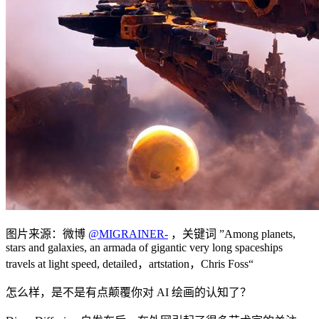
图片来源：微博
@MIGRAINER-
，关键词 ”Among planets,
stars and galaxies, an armada of gigantic very long spaceships
travels at light speed, detailed，artstation，Chris Foss“
怎么样，是不是有点颠覆你对 AI 绘画的认知了？