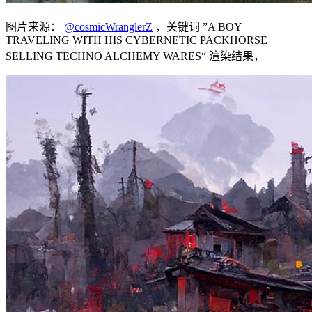
图片来源：
@cosmicWranglerZ
，关键词 ”A BOY
TRAVELING WITH HIS CYBERNETIC PACKHORSE
SELLING TECHNO ALCHEMY WARES“ 渲染结果，