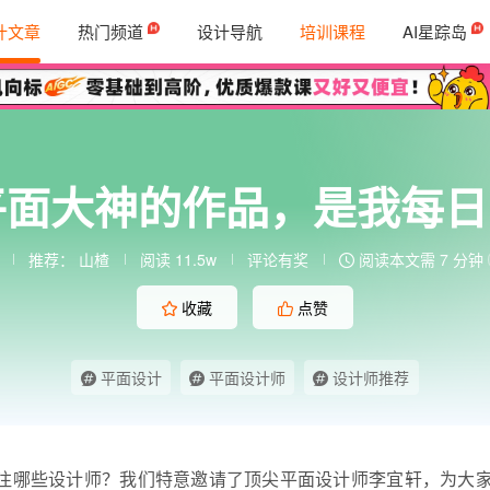
计文章
热门频道
设计导航
培训课程
AI星踪岛
平面大神的作品，是我每
推荐：
山楂
阅读 11.5w
评论有奖
阅读本文需 7 分钟
收藏
点赞
平面设计
平面设计师
设计师推荐
注哪些设计师？我们特意邀请了顶尖
平面设计
师李宜轩，为大家