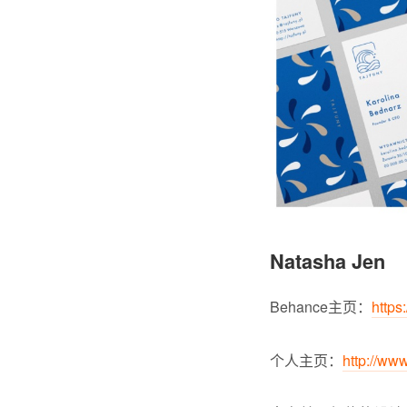
Natasha Jen
Behance主页：
https
个人主页：
http://ww