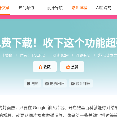
计文章
热门频道
设计导航
培训课程
AI星踪岛
费下载！收下这个功能超强大
：
土拨鼠
作者：
PSERIC
阅读 8.2w
评论有奖
阅读本文需
收藏
点赞
电影
电影剧照
设计神器
封面照，只要在 Google 输入片名、开启维基百科就能得到
的桥段，就要从图片搜索碰碰运气，像是给一些关键字描述等