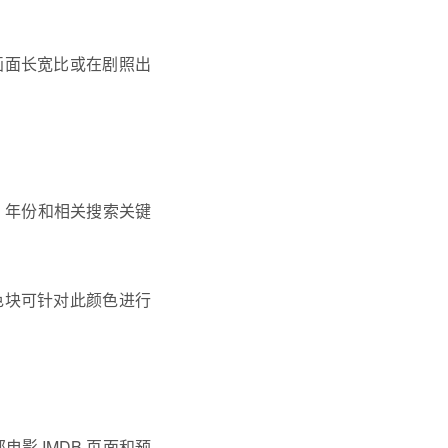
画面长宽比或在剧照出
、年份和相关搜索关键
色块可针对此颜色进行
影 IMDB 页面和预