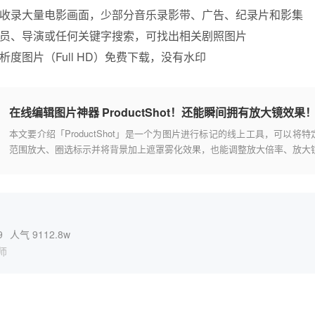
收录大量电影画面，少部分音乐录影带、广告、纪录片和影集
员、导演或任何关键字搜索，可找出相关剧照图片
度图片（Full HD）免费下载，没有水印
在线编辑图片神器 ProductShot！还能瞬间拥有放大镜效果
本文要介绍「ProductShot」是一个为图片进行标记的线上工具，可以将特
范围放大、圈选标示并将背景加上遮罩雾化效果，也能调整放大倍率、放大
尺寸、背景模糊程度、遮罩颜色等等，对于让使用者聚焦在特定区域很有用
9
人气 9112.8w
师