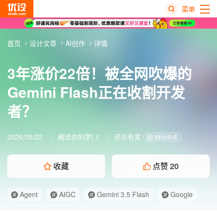
菜单
热
首页
设计文章
AI创作
详情
搜
榜
3年涨价22倍！被全网吹爆的
Gemini Flash正在收割开发
者？
2026/05/22
阐述你的梦|ゞ
评论有奖
稍后阅读
收藏
点赞
20
Agent
AIGC
Gemini 3.5 Flash
Google