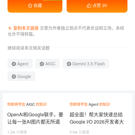
收藏
点赞
20
复制本文链接
文章为作者独立观点不代表优设网立场，
未经
允许不得转载。
继续阅读本文相关话题
Agent
AIGC
Gemini 3.5 Flash
Google
你即将学会
AIGC
的知识
你即将学会
Agent
的知识
OpenAI和Google联手，要
超全面！帮大家快速总结
让每一张AI图片都无所遁
Google I/O 2026开发者大
形！
会
1.2w 人阅读
3.6w 人阅读