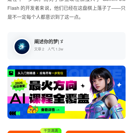
Flash 的开发者来说，他们已经在这盘棋上落子了——只
是不一定每个人都意识到了这一点。
阐述你的梦|ゞ
文章 2
人气 1.3w
收藏学习