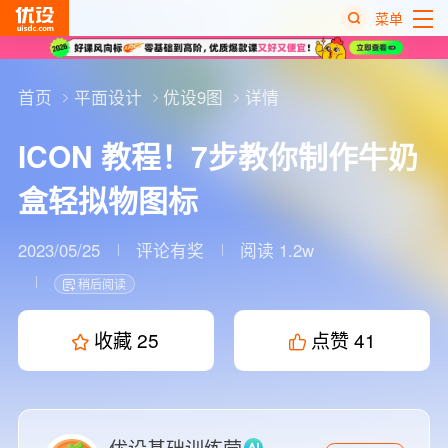
菜单
热
搜
首页
平面设计
优设9图
详情
榜
ICON 教程！7步教你制作牛奶
盒轻拟物图标
2023/05/25
评论有奖
阅读 1.2w
稍后阅读
收藏
25
点赞
41
优设基础训练营