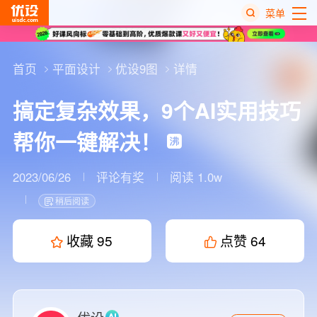
菜单
热
搜
首页
平面设计
优设9图
详情
榜
搞定复杂效果，9个AI实用技巧
帮你一键解决！
2023/06/26
评论有奖
阅读 1.0w
稍后阅读
收藏
95
点赞
64