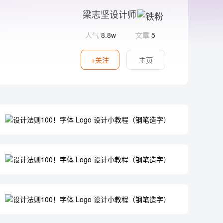
梁志坚设计师
人气
8.8w
文章
5
+关注
主页