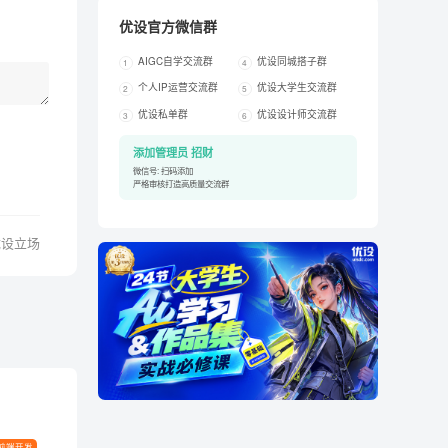
优设官方微信群
AIGC自学交流群
优设同城搭子群
1
4
个人IP运营交流群
优设大学生交流群
2
5
优设私单群
优设设计师交流群
3
6
添加管理员 招财
微信号: 扫码添加
严格审核打造高质量交流群
优设立场
前端开发