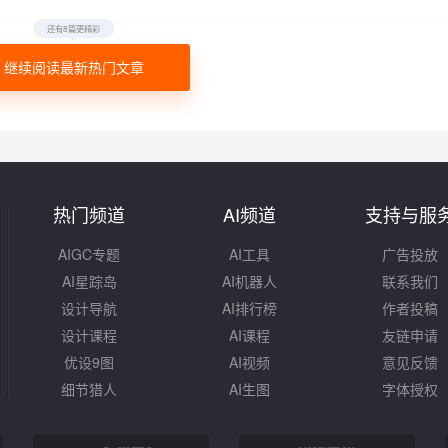
还有8篇更精彩
继续阅读最新热门文章
热门频道
AI频道
支持与服
AIGC专题
AI工具
广告投放
AI星踪岛
AI机器人
联系我们
设计导航
AI排行榜
作者投稿
设计课程
AI课程
友链申请
优设9图
AI视频
意见反馈
细节猎人
AI生图
字体授权