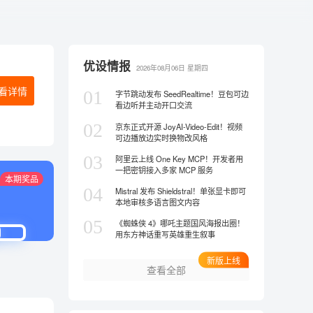
优设情报
2026年08月06日
星期四
看详情
01
字节跳动发布 SeedRealtime！豆包可边
看边听并主动开口交流
02
京东正式开源 JoyAI-Video-Edit！视频
可边播放边实时换物改风格
03
阿里云上线 One Key MCP！开发者用
一把密钥接入多家 MCP 服务
本期奖品
04
Mistral 发布 Shieldstral！单张显卡即可
本地审核多语言图文内容
05
《蜘蛛侠 4》哪吒主题国风海报出圈！
用东方神话重写英雄重生叙事
新版上线
查看全部