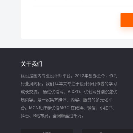
关于我们
优设是国内专业设计师平台，2012年创办至今，作为
行业风向标，我们14年来专注于设计师创作者的学习
成长交流。 通过优设网、AIXZD、优创网分别沉淀优
质内容。是一家集齐媒体、内容、服务的多元化平
台。MCN矩阵@优设AIGC 在微博、微信、小红书、
抖音、B站布局，全网粉丝过千万。