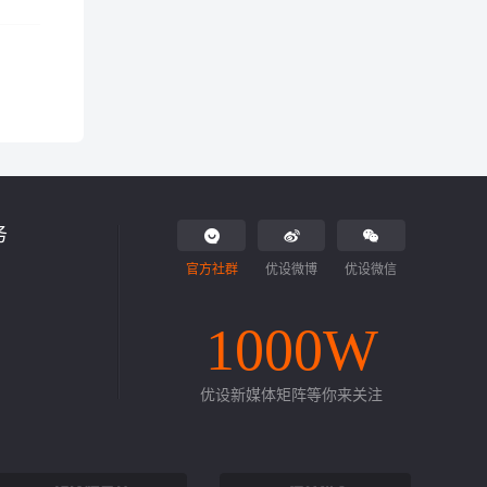
务
官方社群
优设微博
优设微信
1000W
优设新媒体矩阵等你来关注