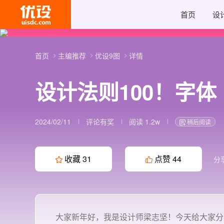
首页
设
首页
主编推荐
优设9图
详情
设计法则100！字体
2024/02/11
评论有奖
阅读 1.2w
稍后阅读
收藏
31
点赞
44
分
大家新年好，我是设计师梁志坚！今天给大家分