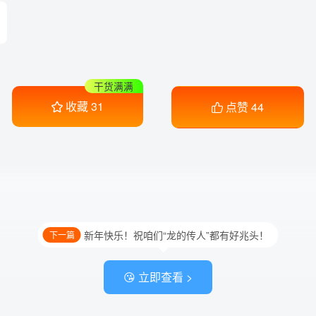
干货满满
收藏
31
点赞
44
新年快乐！祝咱们“龙的传人”都有好兆头！
下一篇
😘 立即查看 >