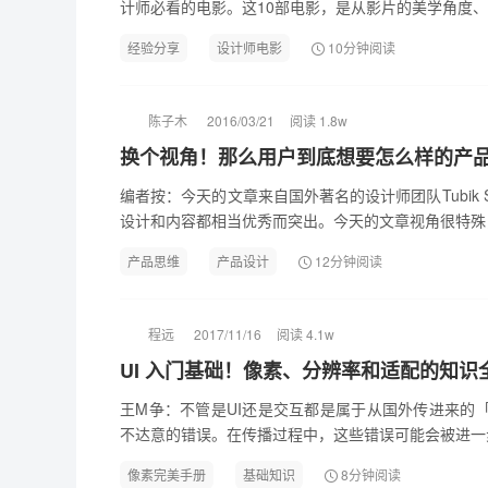
计师必看的电影。这10部电影，是从影片的美学角度、形
经验分享
设计师电影
10分钟阅读
陈子木
2016/03/21
阅读 1.8w
换个视角！那么用户到底想要怎么样的产
编者按：今天的文章来自国外著名的设计师团队Tubik 
设计和内容都相当优秀而突出。今天的文章视角很特殊，
产品思维
产品设计
12分钟阅读
程远
2017/11/16
阅读 4.1w
UI 入门基础！像素、分辨率和适配的知识
王M争：不管是UI还是交互都是属于从国外传进来的
不达意的错误。在传播过程中，这些错误可能会被进一步
像素完美手册
基础知识
8分钟阅读