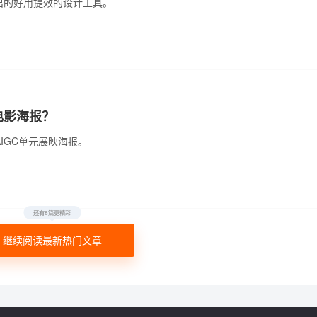
选出的好用提效的设计工具。
电影海报？
IGC单元展映海报。
还有8篇更精彩
继续阅读最新热门文章