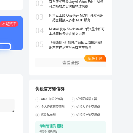
02
京东正式开源 JoyAI-Video-Edit！视频
可边播放边实时换物改风格
03
阿里云上线 One Key MCP！开发者用
一把密钥接入多家 MCP 服务
本期奖品
04
Mistral 发布 Shieldstral！单张显卡即可
本地审核多语言图文内容
05
《蜘蛛侠 4》哪吒主题国风海报出圈！
用东方神话重写英雄重生叙事
新版上线
查看全部
优设官方微信群
AIGC自学交流群
优设同城搭子群
1
4
个人IP运营交流群
优设大学生交流群
2
5
优设私单群
优设设计师交流群
3
6
添加管理员 招财
微信号: 扫码添加