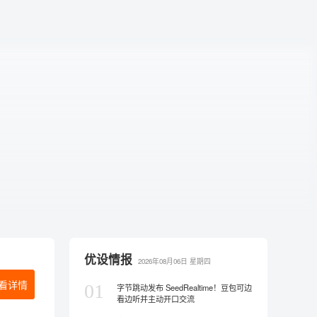
优设情报
2026年08月06日
星期四
看详情
01
字节跳动发布 SeedRealtime！豆包可边
看边听并主动开口交流