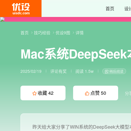
首页
设
首页
技巧经验
优设9图
详情
Mac系统DeepS
2025/02/19
评论有奖
阅读 1.5w
稍后阅读
收藏
42
点赞
50
分
昨天给大家分享了WIN系统的DeepSeek大