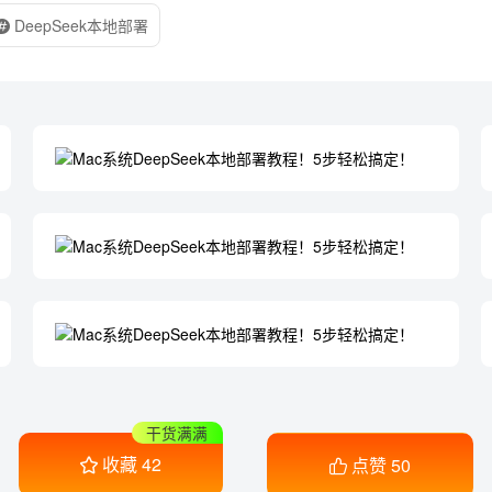
DeepSeek本地部署
干货满满
收藏
42
点赞
50