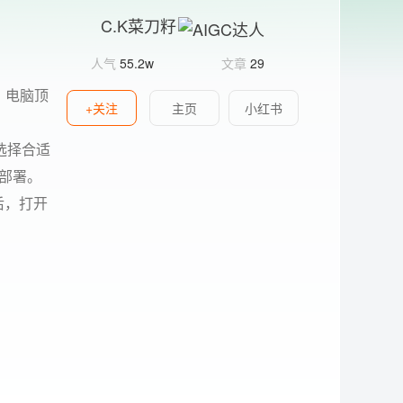
C.K菜刀籽
人气
55.2w
文章
29
，电脑顶
+关注
主页
小红书
置选择合适
的部署。
成后，打开
。