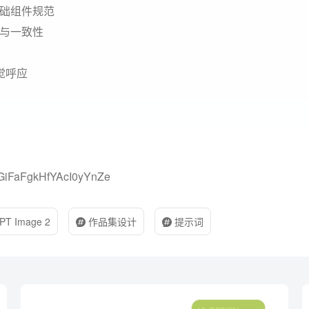
础组件规范
与一致性
视觉呼应
mGiFaFgkHfYAcI0yYnZe
PT Image 2
作品集设计
提示词