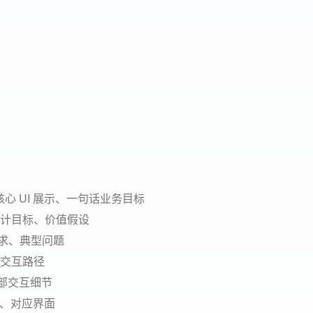
核心 UI 展示、一句话业务目标
设计目标、价值假设
需求、典型问题
键交互路径
局部交互细节
、对应界面