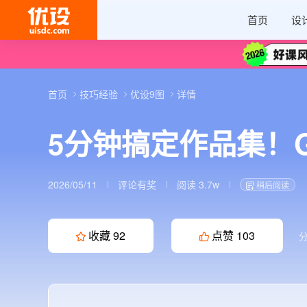
首页
设
首页
技巧经验
优设9图
详情
5分钟搞定作品集！GP
2026/05/11
评论有奖
阅读 3.7w
稍后阅读
收藏
92
点赞
103