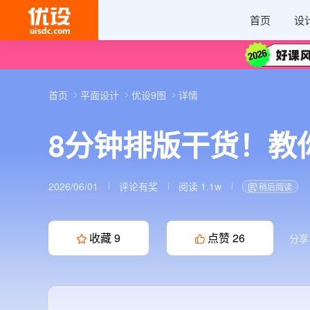
首页
设
首页
平面设计
优设9图
详情
8分钟排版干货！教
2026/06/01
评论有奖
阅读 1.1w
稍后阅读
收藏
9
点赞
26
分享