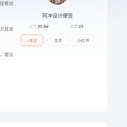
接着加
阿冲设计便签
人气
30.9w
文章
23
尤其是
+关注
主页
小红书
，建议