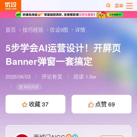
菜单
热
搜
首页
技巧经验
优设9图
详情
榜
5步学会AI运营设计！开屏页
Banner弹窗一套搞定
2026/06/03
评论有奖
阅读 1.6w
稍后阅读
收藏
37
点赞
69
西城门AIGC