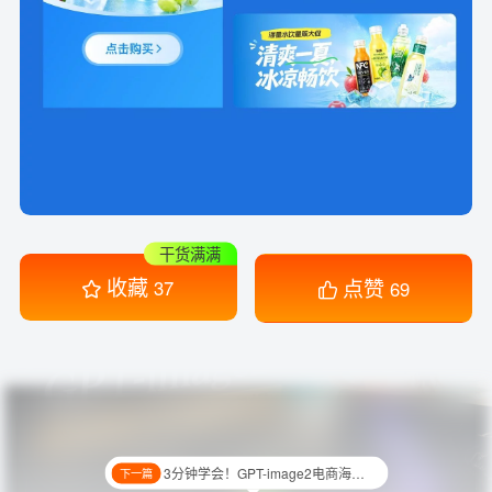
干货满满
收藏
点赞
37
69
3分钟学会！GPT-image2电商海报提示词实操
下一篇