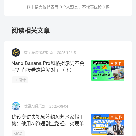
以上留言仅代表用户个人观点，不代表优设立场
阅读相关文章
数字废墟漫游指南
2025/12/15
Nano Banana Pro风格提示词不会
AI创作
写？直接看这篇就对了（下）
3D设计
优设AI俱乐部
2025/08/04
优设专访央视频签约AI艺术家假于
AI创作
物：他用AI跑通副业路径，实现单
月收入6位数！！
AIGC