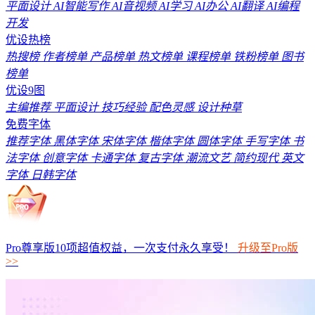
平面设计
AI智能写作
AI音视频
AI学习
AI办公
AI翻译
AI编程
开发
优设热榜
热搜榜
作者榜单
产品榜单
热文榜单
课程榜单
铁粉榜单
图书
榜单
优设9图
主编推荐
平面设计
技巧经验
配色灵感
设计种草
免费字体
推荐字体
黑体字体
宋体字体
楷体字体
圆体字体
手写字体
书
法字体
创意字体
卡通字体
复古字体
潮流文艺
简约现代
英文
字体
日韩字体
Pro尊享版10项超值权益，一次支付永久享受！
升级至Pro版
>>