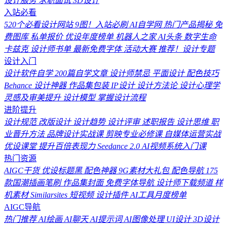
设计服务
求职面试
3D设计
入站必看
520个必看设计网站
9图！入站必刷
AI自学网
热门产品揭秘
免
费图库
私单报价
优设年度榜单
机器人之家
AI头条
数字生命
卡兹克
设计师书单
最新免费字体
活动大赛
推荐！设计专题
设计入门
设计软件自学
200篇自学文章
设计师禁忌
平面设计
配色技巧
Behance
设计神器
作品集包装
IP设计
设计方法论
设计心理学
灵感及审美提升
设计模型
掌握设计流程
进阶提升
设计规范
改版设计
设计趋势
设计评审
述职报告
设计思维
职
业晋升方法
品牌设计实战课
剪映专业必修课
自媒体运营实战
优设课堂
提升百倍表现力
Seedance 2.0
AI视频系统入门课
热门资源
AIGC干货
优设标题黑
配色神器
9G素材大礼包
配色导航
175
款国潮插画笔刷
作品集封面
免费字体导航
设计师下载频道
样
机素材
Similarsites
短视频
设计插件
AI工具月度榜单
AIGC导航
热门推荐
AI绘画
AI聊天
AI提示词
AI图像处理
UI设计
3D设计