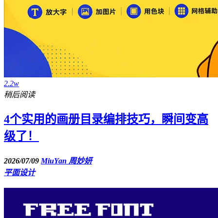
2.2w
稍后阅读
4个实用的画册目录编排技巧，瞬间变高
级了！
2026/07/09
MiuYan 周妙妍
平面设计