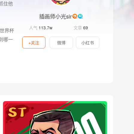
抓住他
插画师小光sir
人气
113.7w
文章
69
世界杯
到哪一
+关注
微博
小红书