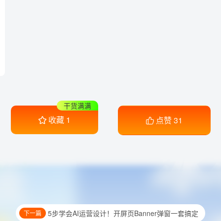
干货满满
收藏
1
点赞
31
5步学会AI运营设计！开屏页Banner弹窗一套搞定
下一篇