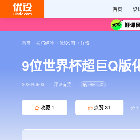
首页
设
首页
技巧经验
优设9图
详情
9位世界杯超巨Q版化
2026/06/03
评论有奖
稍后阅读
收藏
1
点赞
31
分享