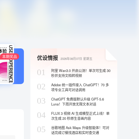
本期奖品
优设情报
2026年08月07日
星期五
01
阿里 Wan3.0 开启公测！单次可生成 30
秒并支持文档转视频
02
Adobe 统一插件接入 ChatGPT！70 多
项专业工具可对话调用
03
ChatGPT 免费版默认升级 GPT-5.6
Luna！下周开放无限文本对话
04
FLUX 3 视频 AI 生成模型正式上线！单
次生成 20 秒原生音画内容
05
谷歌地图 Ask Maps 升级智能体！可对
话完成订餐找酒店和实时查交通