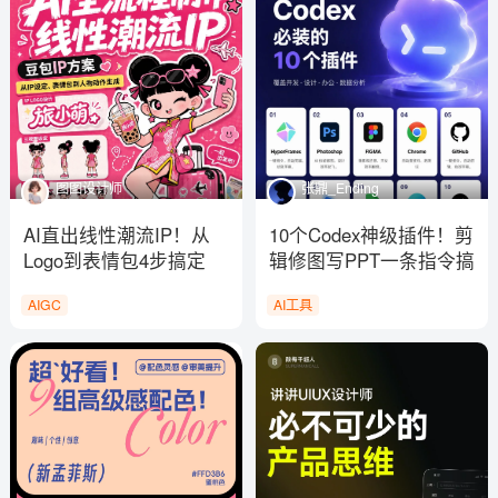
图图设计师
张鼎_Ending
AI直出线性潮流IP！从
10个Codex神级插件！剪
Logo到表情包4步搞定
辑修图写PPT一条指令搞
定
AIGC
AI工具