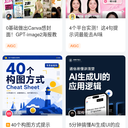
张小闲
AI设计师Lena
0基础做出Canva感封
4个平台实测！这4句提
面！GPT-image2海报教
示词最能去AI味
程来了
AIGC
AIGC
优设
酸梅干超人
40个构图方式提示
5分钟搞懂AI生成UI的应