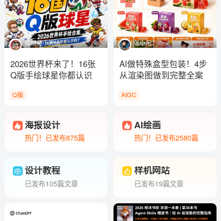
插画师小光sir
张小闲
2026世界杯来了！16张
AI做特殊盒型包装！4步
Q版手绘球星你都认识
从渲染图做到完整全案
谁？
Q版
AIGC
海报设计
AI绘画
热门！已发布875篇
热门！已发布2580篇
设计教程
样机网站
已发布105篇文章
已发布19篇文章