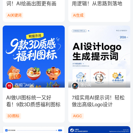
词！AI绘画出图更有画
用逻辑！从思路到落地
面感
一次说清
AI关键词
AI生成
西城门AIGC
张小闲
AI做UI图标统一又好
7组实用AI提示词！轻松
看！9款3D质感福利图标
做出高级Logo设计
提示词
3D图标
AIGC