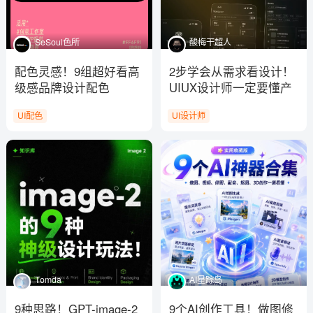
SeSoul色所
酸梅干超人
配色灵感！9组超好看高
2步学会从需求看设计！
级感品牌设计配色
UIUX设计师一定要懂产
品思维
UI配色
UI设计师
Tomda
AI星踪岛
9种思路！GPT-image-2
9个AI创作工具！做图修