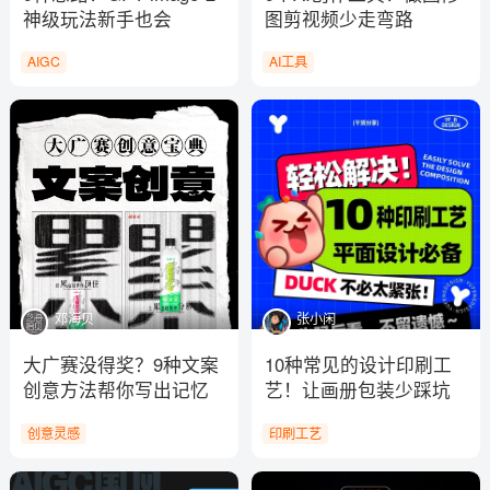
神级玩法新手也会
图剪视频少走弯路
AIGC
AI工具
邓海贝
张小闲
大广赛没得奖？9种文案
10种常见的设计印刷工
创意方法帮你写出记忆
艺！让画册包装少踩坑
点
创意灵感
印刷工艺