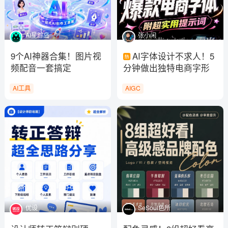
AI星踪岛
张小闲
9个AI神器合集！图片视
AI字体设计不求人！5
频配音一套搞定
分钟做出独特电商字形
AI工具
AIGC
优设
SeSoul色所