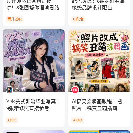
设计师转正答辩别硬
配色灵感！8组超好看高
讲！8张图帮你理清思路
级感品牌设计配色
晋升述职
UI配色
张小闲
优设
Y2K美式韩流毕业写真！
AI搞笑涂鸦画教程！把
9张精修照直接参考
照片一键变丑萌插画
AIGC
AIGC