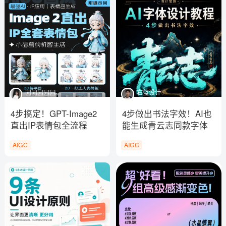
园园园园园。
右蓝设计
4步搞定！GPT-Image2
4步做出书法字效！AI也
直出IP表情包全流程
能生成青云志同款字体
AIGC
AIGC