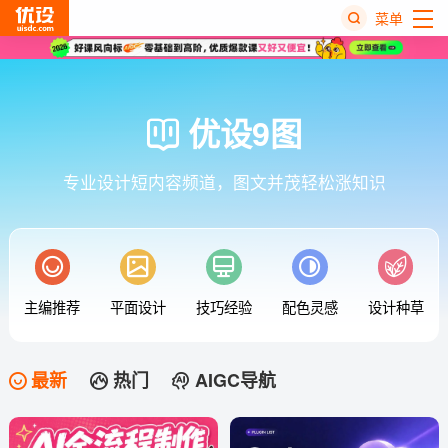
菜单
热
搜
榜
优设9图
专业设计短内容频道，图文并茂轻松涨知识
主编推荐
平面设计
技巧经验
配色灵感
设计种草
最新
热门
AIGC导航