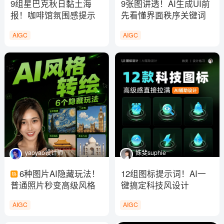
9组星巴克秋日黏土海
9张图讲透！AI生成UI前
报！咖啡馆氛围感提示
先看懂界面秩序关键词
词灵感
AIGC
AIGC
yaoyao设计师
姝斐suphie
6种图片AI隐藏玩法！
12组图标提示词！AI一
普通照片秒变高级风格
键搞定科技风设计
AIGC
AIGC