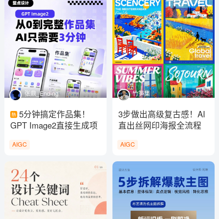
张鼎_Ending
竹笋集
5分钟搞定作品集！
3步做出高级复古感！AI
GPT Image2直接生成项
直出丝网印海报全流程
目页
AIGC
AIGC