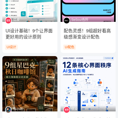
优设
SeSoul色所
UI设计基础！9个让界面
配色灵感！9组超好看高
更好用的设计原则
级感渐变设计配色
UI设计
UI配色
张小闲
优设