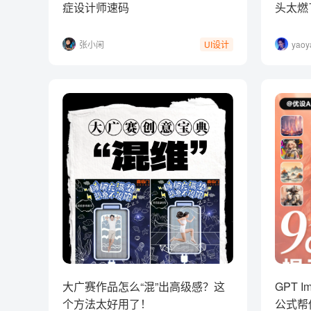
症设计师速码
头太燃
张小闲
yao
UI设计
师
大广赛作品怎么“混”出高级感？这
GPT 
个方法太好用了！
公式帮