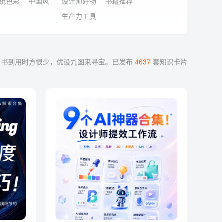
统色彩
中国风
设计师好物
书籍推荐
生产力工具
书到用时方恨少，优设九图来寻宝。
已发布
4637
套知识卡片