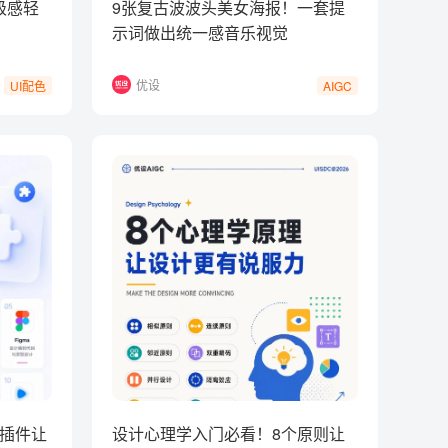
级感轻
9张复古波波头美女海报！一套提
示词做出统一感音乐视觉
优设
UI配色
AIGC
个插件让
设计心理学入门必看！8个原则让