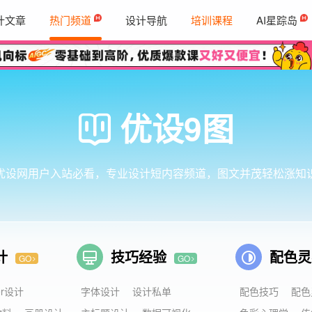
计文章
热门频道
设计导航
培训课程
AI星踪岛
优设9图
优设网用户入站必看，
专业设计短内容频道，图文并茂轻松涨知
计
技巧经验
配色
GO
GO
er设计
字体设计
设计私单
配色技巧
配色