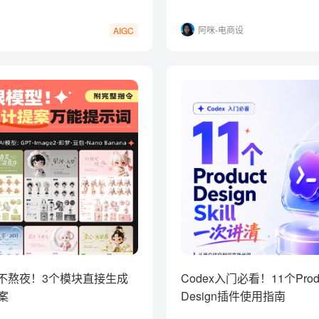
阿咪-电商设
AIGC
计
计不熬夜！3个模块直接生成
Codex入门必看！11个Prod
案
Design插件使用指南