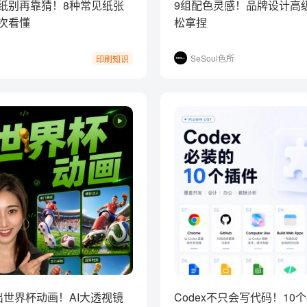
纸别再靠猜！8种常见纸张
9组配色灵感！品牌设计高
次看懂
松拿捏
SeSoul色所
印刷知识
出世界杯动画！AI大透视镜
Codex不只会写代码！10