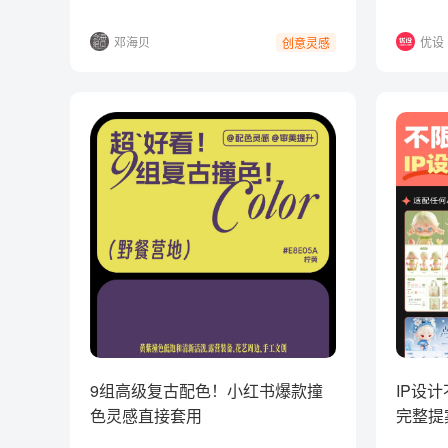
邓海贝
优设
创意灵感
9组高级复古配色！小红书爆款撞
IP设
色灵感直接套用
完整提