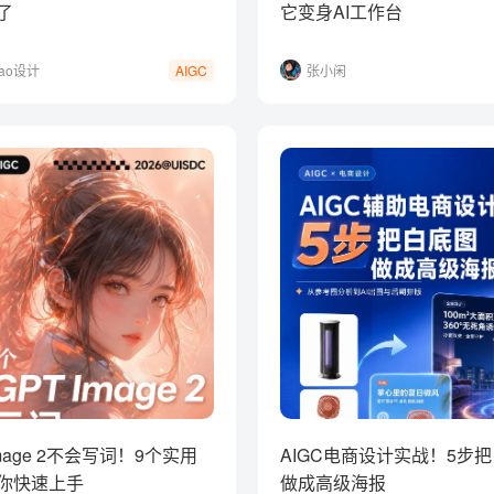
了
它变身AI工作台
yao设计
张小闲
AIGC
Image 2不会写词！9个实用
AIGC电商设计实战！5步
你快速上手
做成高级海报