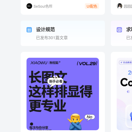
SeSoul色所
园园
UI配色
设计规范
求
已发布301篇文章
已