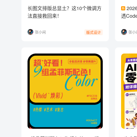
长图文排版总显土？这10个微调方
20
法直接救回来！
透Code
张小闲
张小
版式设计