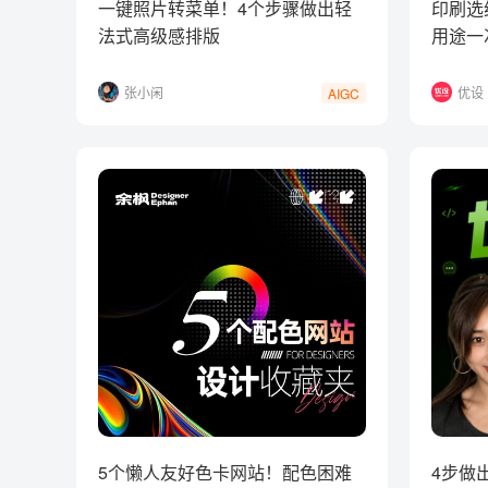
一键照片转菜单！4个步骤做出轻
印刷选
法式高级感排版
用途一
张小闲
优设
AIGC
5个懒人友好色卡网站！配色困难
4步做