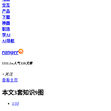
交互
产品
下载
神器
职场
学AI
AI导航
ranger
1511.1w
人气
320
文章
+关注
查看主页
本文3套知识9图
1/10