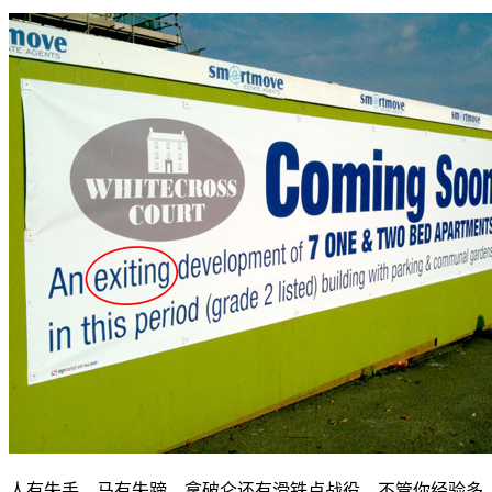
人有失手，马有失蹄，拿破仑还有滑铁卢战役。不管你经验多