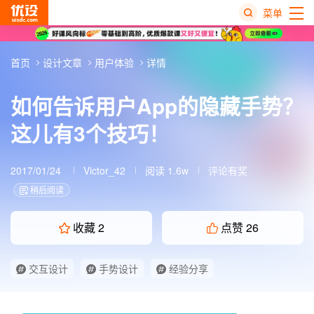
菜单
热
首页
设计文章
用户体验
详情
搜
榜
如何告诉用户App的隐藏手势？
这儿有3个技巧！
2017/01/24
Victor_42
阅读 1.6w
评论有奖
稍后阅读
收藏
2
点赞
26
交互设计
手势设计
经验分享