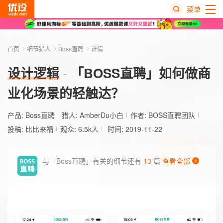
菜单
热
搜
首页
细节猎人
Boss直聘
详情
榜
设计逻辑
「BOSS直聘」如何做商
业化场景的轻触达？
产品:
Boss直聘
猎人:
AmberDu小白
作者: BOSS直聘团队
投稿: 比比来福
观众: 6.5k人
时间: 2019-11-22
与「Boss直聘」有关的细节还有
13
篇
查看全部