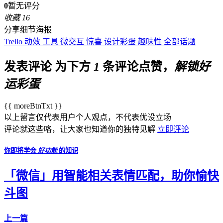
0
暂无评分
收藏
16
分享细节海报
Trello
动效
工具
微交互
惊喜
设计彩蛋
趣味性
全部话题
发表评论
为下方
1
条评论点赞，
解锁好
运彩蛋
{{ moreBtnTxt }}
以上留言仅代表用户个人观点，不代表优设立场
评论就这些咯，让大家也知道你的独特见解
立即评论
你即将学会
好功能
的知识
「微信」用智能相关表情匹配，助你愉快
斗图
上一篇