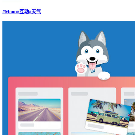
#
Moon
#
互动
#
天气