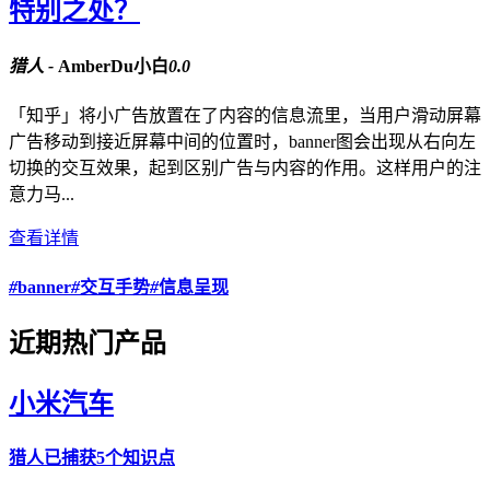
特别之处？
猎人 -
AmberDu小白
0.0
「知乎」将小广告放置在了内容的信息流里，当用户滑动屏幕
广告移动到接近屏幕中间的位置时，banner图会出现从右向左
切换的交互效果，起到区别广告与内容的作用。这样用户的注
意力马...
查看详情
#
banner
#
交互手势
#
信息呈现
近期热门产品
小米汽车
猎人
已捕获5个知识点