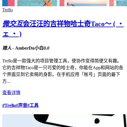
Trello
微交互
会汪汪的吉祥物哈士奇Taco～ ( ・
ェ ・ )
猎人 -
AmberDu小白
0.0
Trello是一款强大的项目管理工具，使协作变得简便又有趣。
它的吉祥物Taco是一只可爱的哈士奇，你能在App和网站的各
个界面见到它卖萌的身影。在手机应用「帐号」页面的最下
方...
查看详情
#
Trello
#
声音
#
工具