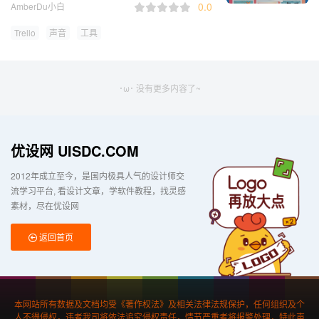
0.0
AmberDu小白
Trello
声音
工具
･ω･ 没有更多内容了~
优设网 UISDC.COM
2012年成立至今，是国内极具人气的设计师交
流学习平台
看设计文章，学软件教程，找灵感
素材，尽在优设网
返回首页
本网站所有数据及文档均受《著作权法》及相关法律法规保护，任何组织及个
人不得侵权，违者我司将依法追究侵权责任，情节严重者将报警处理，特此声