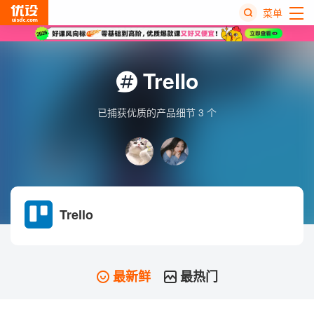
菜单
热
搜
Trello
榜
已捕获优质的产品细节 3 个
Trello
最新鲜
最热门