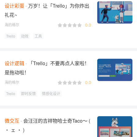
设计彩蛋
万岁！让「Trello」为你炸出
礼花~
0.0
海的格尔
Trello
动效
工具
设计逻辑
「Trello」不要再点人家啦！
是拖动啦！
0.0
海的格尔
Trello
即时反馈
情感化设计
微交互
会汪汪的吉祥物哈士奇Taco～ (
・ ェ ・ )