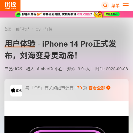
菜单
热
搜
首页
细节猎人
iOS
详情
榜
用户体验
iPhone 14 Pro正式发
布，刘海变身灵动岛！
产品:
iOS
猎人:
AmberDu小白
观众: 9.9k人
时间: 2022-09-08
与「iOS」有关的细节还有
170
篇
查看全部