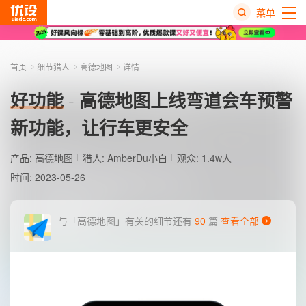
菜单
热
搜
首页
细节猎人
高德地图
详情
榜
好功能
高德地图上线弯道会车预警
新功能，让行车更安全
产品:
高德地图
猎人:
AmberDu小白
观众: 1.4w人
时间: 2023-05-26
与「高德地图」有关的细节还有
90
篇
查看全部