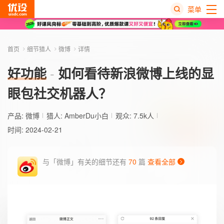
菜单
热
搜
首页
细节猎人
微博
详情
榜
好功能
如何看待新浪微博上线的显
眼包社交机器人？
产品:
微博
猎人:
AmberDu小白
观众: 7.5k人
时间: 2024-02-21
与「微博」有关的细节还有
70
篇
查看全部