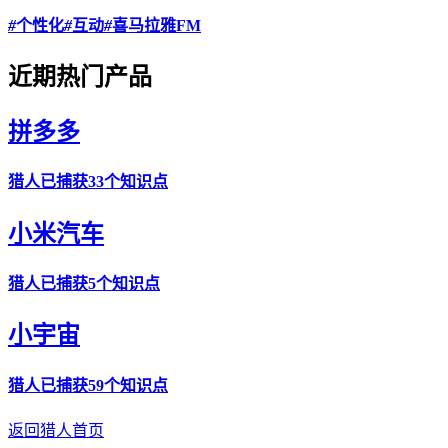
#
个性化
#
互动
#
喜马拉雅FM
近期热门产品
拼多多
猎人
已捕获33个知识点
小米汽车
猎人
已捕获5个知识点
小宇宙
猎人
已捕获59个知识点
返回猎人首页