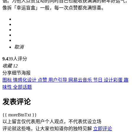
语。为他人点赞互动的同时自己也能收获满满的新年好运气，
像拆「幸运盲盒」一般，每一次点赞都充满惊喜。
取消
9.4
39人评分
收藏
12
分享细节海报
图标
情感化设计
点赞
用户引导
网易云音乐
节日
设计彩蛋
趣
味性
全部话题
发表评论
{{ moreBtnTxt }}
以上留言仅代表用户个人观点，不代表优设立场
评论就这些咯，让大家也知道你的独特见解
立即评论