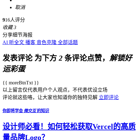
取消
9
16人评分
收藏
3
分享细节海报
AI
听全文
播客
音色克隆
全部话题
发表评论
为下方
2
条评论点赞，
解锁好
运彩蛋
{{ moreBtnTxt }}
以上留言仅代表用户个人观点，不代表优设立场
评论就这些咯，让大家也知道你的独特见解
立即评论
你即将学会
微交互
的知识
设计师必看！如何轻松获取Vercel的高质
量品牌Logo？