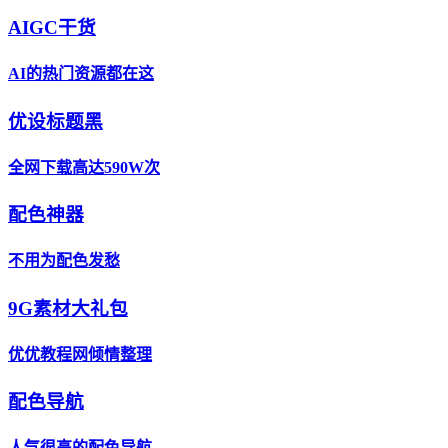
AIGC干货
AI的热门资源都在这
优设标题黑
全网下载高达590W次
配色神器
不用为配色发愁
9G素材大礼包
优优教程网倾情整理
配色导航
人气很高的配色导航